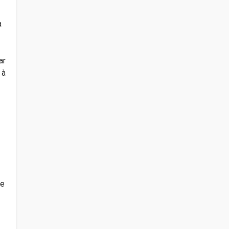
à
ar
 à
se