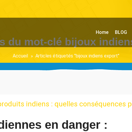
Home
BLOG
s du mot-clé bijoux indien
Accueil
Articles étiquetés "bijoux indiens export"
produits indiens : quelles conséquences p
diennes en danger :