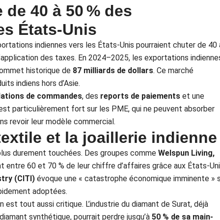
 de 40 à 50 % des
es États-Unis
rtations indiennes vers les États-Unis pourraient chuter de 40 
l’application des taxes. En 2024–2025, les exportations indienne
 sommet historique de
87 milliards de dollars
. Ce marché
its indiens hors d’Asie.
lations de commandes
, des
reports de paiements
et une
st particulièrement fort sur les PME, qui ne peuvent absorber
ns revoir leur modèle commercial.
xtile et la joaillerie indienne
es plus durement touchées. Des groupes comme
Welspun Living,
t entre 60 et 70 % de leur chiffre d’affaires grâce aux États-Uni
try (CITI)
évoque une « catastrophe économique imminente » s
apidement adoptées.
on est tout aussi critique. L’industrie du diamant de Surat, déjà
diamant synthétique, pourrait perdre jusqu’à
50 % de sa main-