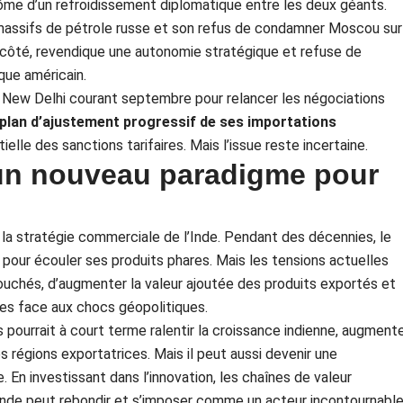
ôme d’un refroidissement diplomatique entre les deux géants.
massifs de pétrole russe et son refus de condamner Moscou sur
n côté, revendique une autonomie stratégique et refuse de
que américain.
 New Delhi courant septembre pour relancer les négociations
plan d’ajustement progressif de ses importations
elle des sanctions tarifaires. Mais l’issue reste incertaine.
 un nouveau paradigme pour
 la stratégie commerciale de l’Inde. Pendant des décennies, le
 pour écouler ses produits phares. Mais les tensions actuelles
bouchés, d’augmenter la valeur ajoutée des produits exportés et
nes face aux chocs géopolitiques.
s pourrait à court terme ralentir la croissance indienne, augment
es régions exportatrices. Mais il peut aussi devenir une
 En investissant dans l’innovation, les chaînes de valeur
’Inde peut rebondir et s’imposer comme un acteur incontournabl