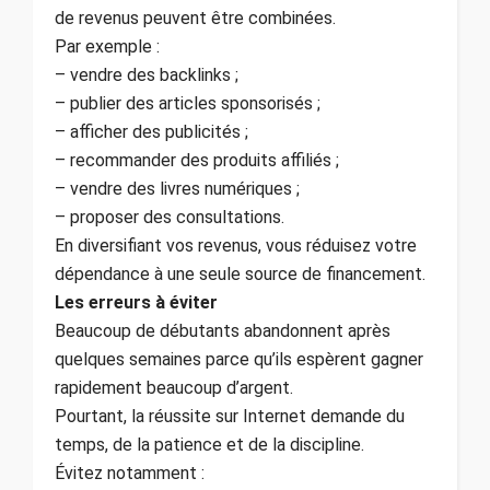
de revenus peuvent être combinées.
Par exemple :
– vendre des backlinks ;
– publier des articles sponsorisés ;
– afficher des publicités ;
– recommander des produits affiliés ;
– vendre des livres numériques ;
– proposer des consultations.
En diversifiant vos revenus, vous réduisez votre
dépendance à une seule source de financement.
Les erreurs à éviter
Beaucoup de débutants abandonnent après
quelques semaines parce qu’ils espèrent gagner
rapidement beaucoup d’argent.
Pourtant, la réussite sur Internet demande du
temps, de la patience et de la discipline.
Évitez notamment :