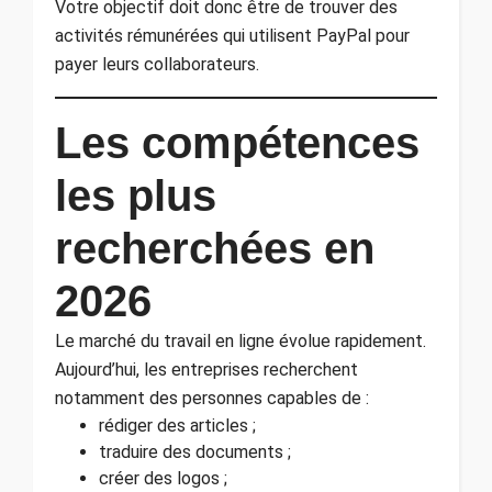
Votre objectif doit donc être de trouver des
activités rémunérées qui utilisent PayPal pour
payer leurs collaborateurs.
Les compétences
les plus
recherchées en
2026
Le marché du travail en ligne évolue rapidement.
Aujourd’hui, les entreprises recherchent
notamment des personnes capables de :
rédiger des articles ;
traduire des documents ;
créer des logos ;