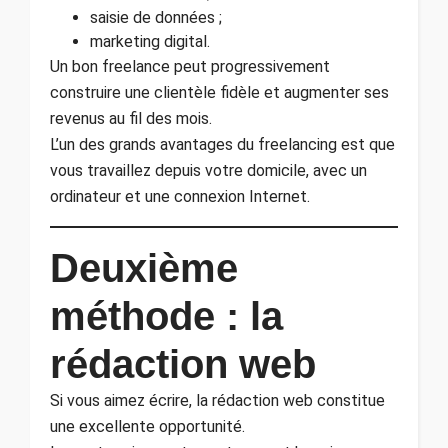
saisie de données ;
marketing digital.
Un bon freelance peut progressivement
construire une clientèle fidèle et augmenter ses
revenus au fil des mois.
L’un des grands avantages du freelancing est que
vous travaillez depuis votre domicile, avec un
ordinateur et une connexion Internet.
Deuxième
méthode : la
rédaction web
Si vous aimez écrire, la rédaction web constitue
une excellente opportunité.