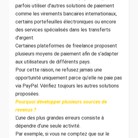
parfois utiliser d’autres solutions de paiement
comme les virements bancaires internationaux,
certains portefeuilles électroniques ou encore
des services spécialisés dans les transferts
d’argent.
Certaines plateformes de freelance proposent
plusieurs moyens de paiement afin de s’adapter
aux utilisateurs de différents pays.
Pour cette raison, ne refusez jamais une
opportunité uniquement parce qu’elle ne paie pas
via PayPal. Vérifiez toujours les autres solutions
proposées.
Pourquoi développer plusieurs sources de
revenus ?
L’une des plus grandes erreurs consiste à
dépendre d’une seule activité.
Par exemple, si vous ne comptez que sur le