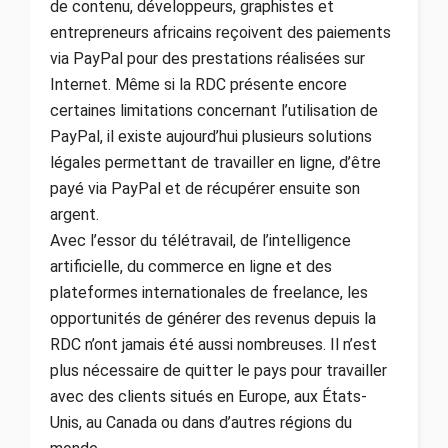
de contenu, développeurs, graphistes et
entrepreneurs africains reçoivent des paiements
via PayPal pour des prestations réalisées sur
Internet. Même si la RDC présente encore
certaines limitations concernant l’utilisation de
PayPal, il existe aujourd’hui plusieurs solutions
légales permettant de travailler en ligne, d’être
payé via PayPal et de récupérer ensuite son
argent.
Avec l’essor du télétravail, de l’intelligence
artificielle, du commerce en ligne et des
plateformes internationales de freelance, les
opportunités de générer des revenus depuis la
RDC n’ont jamais été aussi nombreuses. Il n’est
plus nécessaire de quitter le pays pour travailler
avec des clients situés en Europe, aux États-
Unis, au Canada ou dans d’autres régions du