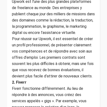
Upwork est l’une des plus grandes plateformes
de freelance au monde. Des entreprises y
publient chaque jour des milliers de missions dans
des domaines comme la rédaction, la traduction,
la programmation, le graphisme, le marketing
digital ou encore l’assistance virtuelle.
Pour réussir sur Upwork, il est essentiel de créer
un profil professionnel, de présenter clairement
vos compétences et de répondre avec soin aux
offres d’emploi. Les premiers contrats sont
souvent les plus difficiles à obtenir, mais une fois
que vous recevez de bonnes évaluations, il
devient plus facile d’attirer de nouveaux clients.
2. Fiverr
Fiverr fonctionne différemment. Au lieu de
répondre à des annonces, vous créez des
services appelés « gigs ». Par exemple, vous