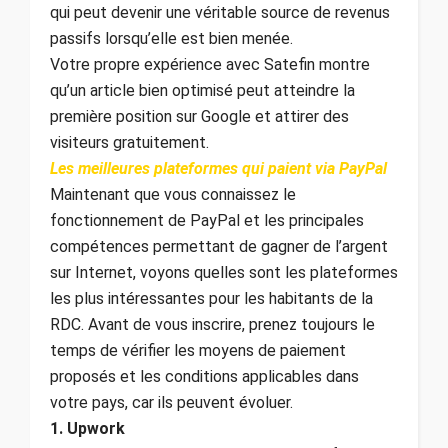
qui peut devenir une véritable source de revenus
passifs lorsqu’elle est bien menée.
Votre propre expérience avec Satefin montre
qu’un article bien optimisé peut atteindre la
première position sur Google et attirer des
visiteurs gratuitement.
Les meilleures plateformes qui paient via PayPal
Maintenant que vous connaissez le
fonctionnement de PayPal et les principales
compétences permettant de gagner de l’argent
sur Internet, voyons quelles sont les plateformes
les plus intéressantes pour les habitants de la
RDC. Avant de vous inscrire, prenez toujours le
temps de vérifier les moyens de paiement
proposés et les conditions applicables dans
votre pays, car ils peuvent évoluer.
1. Upwork