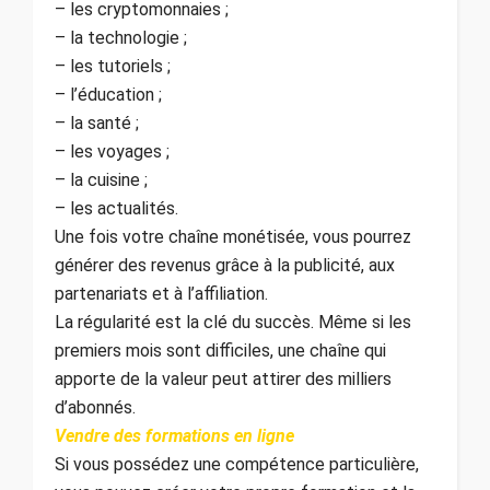
– les cryptomonnaies ;
– la technologie ;
– les tutoriels ;
– l’éducation ;
– la santé ;
– les voyages ;
– la cuisine ;
– les actualités.
Une fois votre chaîne monétisée, vous pourrez
générer des revenus grâce à la publicité, aux
partenariats et à l’affiliation.
La régularité est la clé du succès. Même si les
premiers mois sont difficiles, une chaîne qui
apporte de la valeur peut attirer des milliers
d’abonnés.
Vendre des formations en ligne
Si vous possédez une compétence particulière,