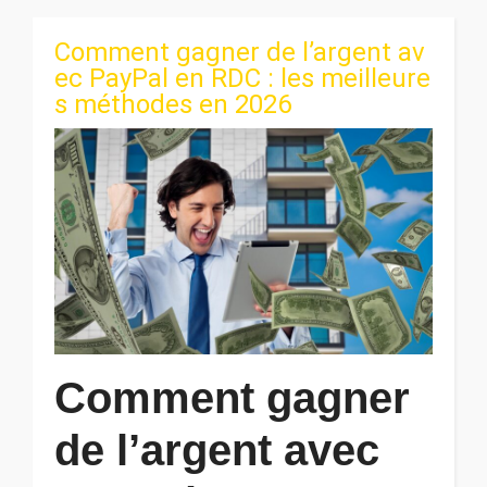
Comment gagner de l’argent av
ec PayPal en RDC : les meilleure
s méthodes en 2026
Comment gagner
de l’argent avec