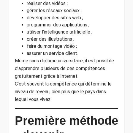
réaliser des vidéos ;
gérer les réseaux sociaux ;
développer des sites web ;
programmer des applications ;
utiliser l’intelligence artificielle ;
créer des illustrations ;
faire du montage vidéo ;
assurer un service client.
Même sans diplôme universitaire, il est possible
d’apprendre plusieurs de ces compétences
gratuitement grâce à Internet.
C’est souvent la compétence qui détermine le
niveau de revenu, bien plus que le pays dans
lequel vous vivez.
Première méthode