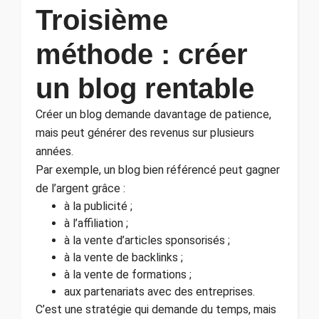
Troisième
méthode : créer
un blog rentable
Créer un blog demande davantage de patience,
mais peut générer des revenus sur plusieurs
années.
Par exemple, un blog bien référencé peut gagner
de l’argent grâce :
à la publicité ;
à l’affiliation ;
à la vente d’articles sponsorisés ;
à la vente de backlinks ;
à la vente de formations ;
aux partenariats avec des entreprises.
C’est une stratégie qui demande du temps, mais