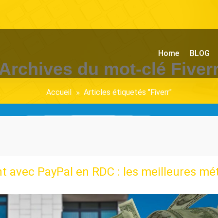
Home
BLOG
Archives du mot-clé Fiver
Accueil
Articles étiquetés "Fiverr"
 avec PayPal en RDC : les meilleures mé