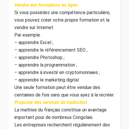
Vendre des formations en ligne
Si vous possédez une compétence particulière,
vous pouvez créer votre propre formation et la
vendre sur Internet.
Par exemple :
– apprendre Excel ;
– apprendre le référencement SEO ;
– apprendre Photoshop ;
– apprendre la programmation ;
– apprendre à investir en cryptomonnaies ;
– apprendre le marketing digital.
Une seule formation peut être vendue des
centaines de fois sans que vous ayez à la recréer.
Proposer des services de traduction
La maîtrise du français constitue un avantage
important pour de nombreux Congolais.
Les entreprises recherchent régulièrement des