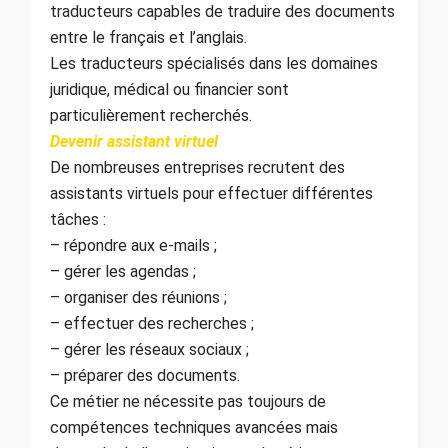
traducteurs capables de traduire des documents
entre le français et l’anglais.
Les traducteurs spécialisés dans les domaines
juridique, médical ou financier sont
particulièrement recherchés.
Devenir assistant virtuel
De nombreuses entreprises recrutent des
assistants virtuels pour effectuer différentes
tâches :
– répondre aux e-mails ;
– gérer les agendas ;
– organiser des réunions ;
– effectuer des recherches ;
– gérer les réseaux sociaux ;
– préparer des documents.
Ce métier ne nécessite pas toujours de
compétences techniques avancées mais