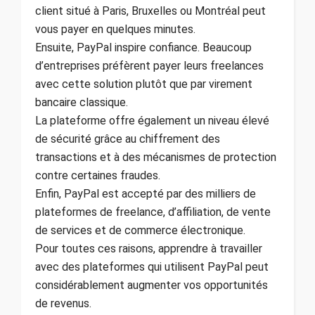
client situé à Paris, Bruxelles ou Montréal peut
vous payer en quelques minutes.
Ensuite, PayPal inspire confiance. Beaucoup
d’entreprises préfèrent payer leurs freelances
avec cette solution plutôt que par virement
bancaire classique.
La plateforme offre également un niveau élevé
de sécurité grâce au chiffrement des
transactions et à des mécanismes de protection
contre certaines fraudes.
Enfin, PayPal est accepté par des milliers de
plateformes de freelance, d’affiliation, de vente
de services et de commerce électronique.
Pour toutes ces raisons, apprendre à travailler
avec des plateformes qui utilisent PayPal peut
considérablement augmenter vos opportunités
de revenus.