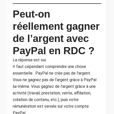
Peut-on
réellement gagner
de l’argent avec
PayPal en RDC ?
La réponse est oui.
Il faut cependant comprendre une chose
essentielle : PayPal ne crée pas de l’argent.
Vous ne gagnez pas de l’argent grâce à PayPal
lui-même. Vous gagnez de l’argent grâce à une
activité (travail, prestation, vente, affiliation,
création de contenu, etc.), puis votre
rémunération est versée sur votre compte
PayPal.