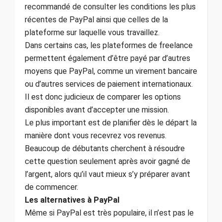
recommandé de consulter les conditions les plus
récentes de PayPal ainsi que celles de la
plateforme sur laquelle vous travaillez.
Dans certains cas, les plateformes de freelance
permettent également d’être payé par d’autres
moyens que PayPal, comme un virement bancaire
ou d’autres services de paiement internationaux.
Il est donc judicieux de comparer les options
disponibles avant d’accepter une mission.
Le plus important est de planifier dès le départ la
manière dont vous recevrez vos revenus.
Beaucoup de débutants cherchent à résoudre
cette question seulement après avoir gagné de
l’argent, alors qu’il vaut mieux s’y préparer avant
de commencer.
Les alternatives à PayPal
Même si PayPal est très populaire, il n’est pas le