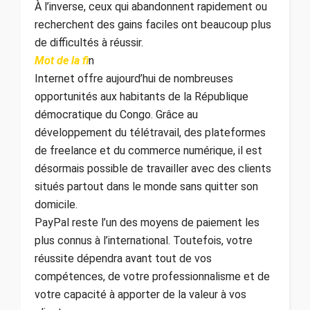
À l’inverse, ceux qui abandonnent rapidement ou
recherchent des gains faciles ont beaucoup plus
de difficultés à réussir.
Mot de la fi
n
Internet offre aujourd’hui de nombreuses
opportunités aux habitants de la République
démocratique du Congo. Grâce au
développement du télétravail, des plateformes
de freelance et du commerce numérique, il est
désormais possible de travailler avec des clients
situés partout dans le monde sans quitter son
domicile.
PayPal reste l’un des moyens de paiement les
plus connus à l’international. Toutefois, votre
réussite dépendra avant tout de vos
compétences, de votre professionnalisme et de
votre capacité à apporter de la valeur à vos