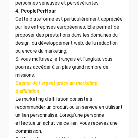
personnes sérieuses et persévérantes.
4. PeoplePerHour
Cette plateforme est particulièrement appréciée
par les entreprises européennes. Elle permet de
proposer des prestations dans les domaines du
design, du développement web, de la rédaction
ou encore du marketing.
Si vous maîtrisez le français et l’anglais, vous
pourrez accéder à un plus grand nombre de
missions.
Gagner de l’argent grâce au marketing
d’affiliation
Le marketing d’affiliation consiste à
recommander un produit ou un service en utilisant
un lien personnalisé. Lorsqu’une personne
effectue un achat via ce lien, vous recevez une
commission.