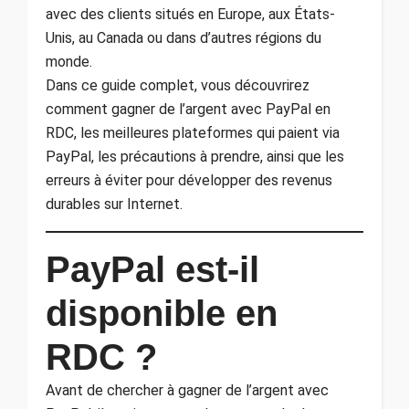
avec des clients situés en Europe, aux États-
Unis, au Canada ou dans d’autres régions du
monde.
Dans ce guide complet, vous découvrirez
comment gagner de l’argent avec PayPal en
RDC, les meilleures plateformes qui paient via
PayPal, les précautions à prendre, ainsi que les
erreurs à éviter pour développer des revenus
durables sur Internet.
PayPal est-il
disponible en
RDC ?
Avant de chercher à gagner de l’argent avec