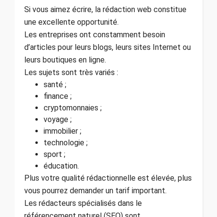
Si vous aimez écrire, la rédaction web constitue
une excellente opportunité.
Les entreprises ont constamment besoin
d’articles pour leurs blogs, leurs sites Internet ou
leurs boutiques en ligne.
Les sujets sont très variés :
santé ;
finance ;
cryptomonnaies ;
voyage ;
immobilier ;
technologie ;
sport ;
éducation.
Plus votre qualité rédactionnelle est élevée, plus
vous pourrez demander un tarif important.
Les rédacteurs spécialisés dans le
référencement naturel (SEO) sont