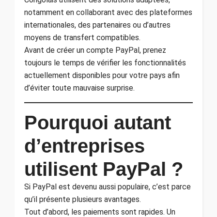
notamment en collaborant avec des plateformes
internationales, des partenaires ou d’autres
moyens de transfert compatibles.
Avant de créer un compte PayPal, prenez
toujours le temps de vérifier les fonctionnalités
actuellement disponibles pour votre pays afin
d’éviter toute mauvaise surprise.
Pourquoi autant
d’entreprises
utilisent PayPal ?
Si PayPal est devenu aussi populaire, c’est parce
qu’il présente plusieurs avantages.
Tout d’abord, les paiements sont rapides. Un