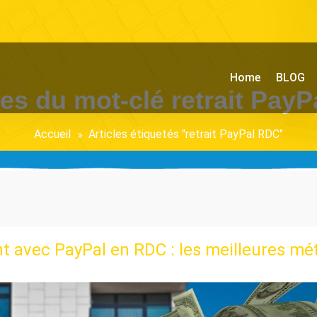
Home
BLOG
es du mot-clé retrait Pay
Accueil
Articles étiquetés "retrait PayPal RDC"
 avec PayPal en RDC : les meilleures mé