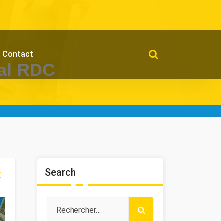
Contact
Pal RDC
Search
t