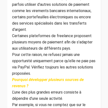
parfois utiliser d’autres solutions de paiement
comme les virements bancaires internationaux,
certains portefeuilles électroniques ou encore
des services spécialisés dans les transferts
d’argent.
Certaines plateformes de freelance proposent
plusieurs moyens de paiement afin de s’adapter
aux utilisateurs de différents pays.
Pour cette raison, ne refusez jamais une
opportunité uniquement parce qu’elle ne paie pas
via PayPal. Vérifiez toujours les autres solutions
proposées.
Pourquoi développer plusieurs sources de
revenus ?
L’une des plus grandes erreurs consiste à
dépendre d’une seule activité.
Par exemple, si vous ne comptez que sur le