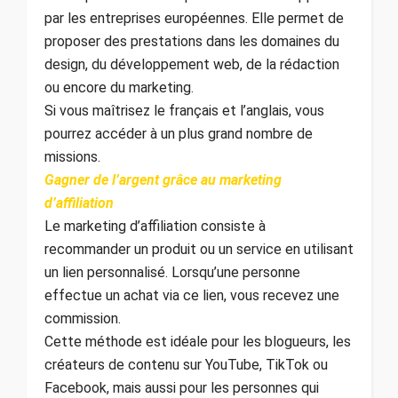
par les entreprises européennes. Elle permet de
proposer des prestations dans les domaines du
design, du développement web, de la rédaction
ou encore du marketing.
Si vous maîtrisez le français et l’anglais, vous
pourrez accéder à un plus grand nombre de
missions.
Gagner de l’argent grâce au marketing
d’affiliation
Le marketing d’affiliation consiste à
recommander un produit ou un service en utilisant
un lien personnalisé. Lorsqu’une personne
effectue un achat via ce lien, vous recevez une
commission.
Cette méthode est idéale pour les blogueurs, les
créateurs de contenu sur YouTube, TikTok ou
Facebook, mais aussi pour les personnes qui