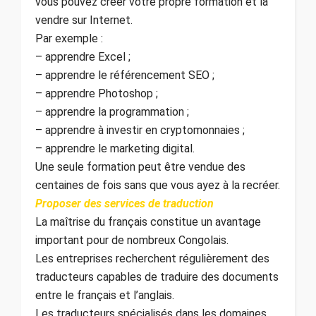
vous pouvez créer votre propre formation et la
vendre sur Internet.
Par exemple :
– apprendre Excel ;
– apprendre le référencement SEO ;
– apprendre Photoshop ;
– apprendre la programmation ;
– apprendre à investir en cryptomonnaies ;
– apprendre le marketing digital.
Une seule formation peut être vendue des
centaines de fois sans que vous ayez à la recréer.
Proposer des services de traduction
La maîtrise du français constitue un avantage
important pour de nombreux Congolais.
Les entreprises recherchent régulièrement des
traducteurs capables de traduire des documents
entre le français et l’anglais.
Les traducteurs spécialisés dans les domaines