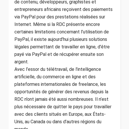
de contenu, développeurs, graphistes et
entrepreneurs africains reçoivent des paiements
via PayPal pour des prestations réalisées sur
Internet. Même si la RDC présente encore
certaines limitations concernant l’utilisation de
PayPal, il existe aujourd’hui plusieurs solutions
légales permettant de travailler en ligne, d’être
payé via PayPal et de récupérer ensuite son
argent.
Avec l’essor du télétravail, de l’intelligence
artificielle, du commerce en ligne et des
plateformes internationales de freelance, les
opportunités de générer des revenus depuis la
RDC n’ont jamais été aussi nombreuses. Il n’est
plus nécessaire de quitter le pays pour travailler
avec des clients situés en Europe, aux États-
Unis, au Canada ou dans d’autres régions du