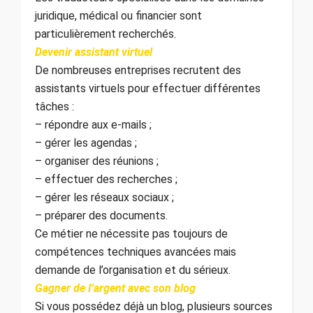
juridique, médical ou financier sont
particulièrement recherchés.
Devenir assistant virtuel
De nombreuses entreprises recrutent des
assistants virtuels pour effectuer différentes
tâches :
– répondre aux e-mails ;
– gérer les agendas ;
– organiser des réunions ;
– effectuer des recherches ;
– gérer les réseaux sociaux ;
– préparer des documents.
Ce métier ne nécessite pas toujours de
compétences techniques avancées mais
demande de l’organisation et du sérieux.
Gagner de l’argent avec son blog
Si vous possédez déjà un blog, plusieurs sources