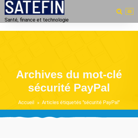
Aller
au
contenu
Santé, finance et technologie
Archives du mot-clé
sécurité PayPal
Accueil
Articles étiquetés "sécurité PayPal"