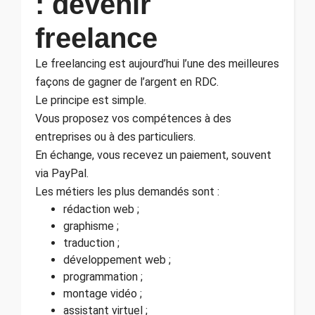
: devenir
freelance
Le freelancing est aujourd’hui l’une des meilleures
façons de gagner de l’argent en RDC.
Le principe est simple.
Vous proposez vos compétences à des
entreprises ou à des particuliers.
En échange, vous recevez un paiement, souvent
via PayPal.
Les métiers les plus demandés sont :
rédaction web ;
graphisme ;
traduction ;
développement web ;
programmation ;
montage vidéo ;
assistant virtuel ;