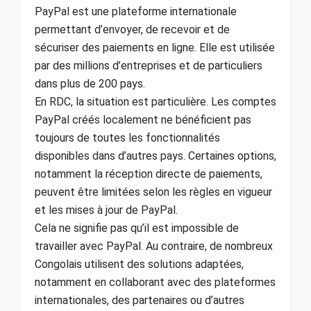
PayPal est une plateforme internationale
permettant d’envoyer, de recevoir et de
sécuriser des paiements en ligne. Elle est utilisée
par des millions d’entreprises et de particuliers
dans plus de 200 pays.
En RDC, la situation est particulière. Les comptes
PayPal créés localement ne bénéficient pas
toujours de toutes les fonctionnalités
disponibles dans d’autres pays. Certaines options,
notamment la réception directe de paiements,
peuvent être limitées selon les règles en vigueur
et les mises à jour de PayPal.
Cela ne signifie pas qu’il est impossible de
travailler avec PayPal. Au contraire, de nombreux
Congolais utilisent des solutions adaptées,
notamment en collaborant avec des plateformes
internationales, des partenaires ou d’autres