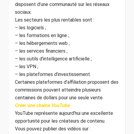
disposent d’une communauté sur les réseaux
sociaux.
Les secteurs les plus rentables sont :
– les logiciels ;
– les formations en ligne ;
– les hébergements web ;
– les services financiers ;
– les outils d’intelligence artificielle ;
– les VPN ;
– les plateformes d’investissement.
Certaines plateformes d’affiliation proposent des
commissions pouvant atteindre plusieurs
centaines de dollars pour une seule vente.
Créer une chaîne YouTube
YouTube représente aujourd’hui une excellente
opportunité pour les créateurs de contenu.
Vous pouvez publier des vidéos sur :