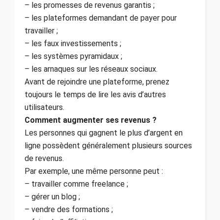
– les promesses de revenus garantis ;
– les plateformes demandant de payer pour
travailler ;
– les faux investissements ;
– les systèmes pyramidaux ;
– les arnaques sur les réseaux sociaux.
Avant de rejoindre une plateforme, prenez
toujours le temps de lire les avis d’autres
utilisateurs.
Comment augmenter ses revenus ?
Les personnes qui gagnent le plus d’argent en
ligne possèdent généralement plusieurs sources
de revenus.
Par exemple, une même personne peut :
– travailler comme freelance ;
– gérer un blog ;
– vendre des formations ;