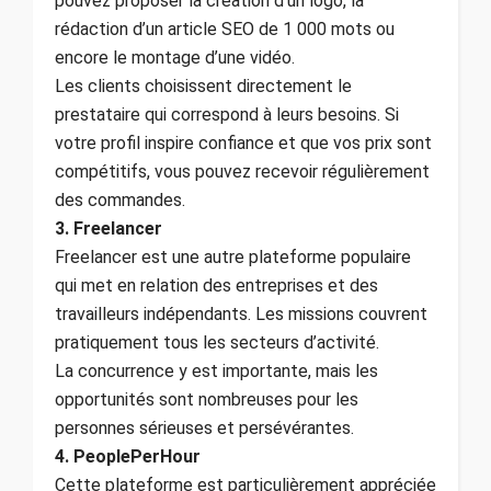
pouvez proposer la création d’un logo, la
rédaction d’un article SEO de 1 000 mots ou
encore le montage d’une vidéo.
Les clients choisissent directement le
prestataire qui correspond à leurs besoins. Si
votre profil inspire confiance et que vos prix sont
compétitifs, vous pouvez recevoir régulièrement
des commandes.
3. Freelancer
Freelancer est une autre plateforme populaire
qui met en relation des entreprises et des
travailleurs indépendants. Les missions couvrent
pratiquement tous les secteurs d’activité.
La concurrence y est importante, mais les
opportunités sont nombreuses pour les
personnes sérieuses et persévérantes.
4. PeoplePerHour
Cette plateforme est particulièrement appréciée