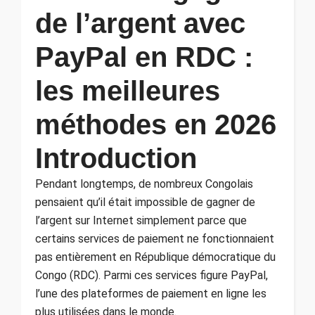
de l’argent avec
PayPal en RDC :
les meilleures
méthodes en 2026
Introduction
Pendant longtemps, de nombreux Congolais
pensaient qu’il était impossible de gagner de
l’argent sur Internet simplement parce que
certains services de paiement ne fonctionnaient
pas entièrement en République démocratique du
Congo (RDC). Parmi ces services figure PayPal,
l’une des plateformes de paiement en ligne les
plus utilisées dans le monde.