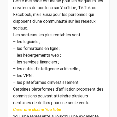
Cette méthode est idéale pour les blogueurs, les
créateurs de contenu sur YouTube, TikTok ou
Facebook, mais aussi pour les personnes qui
disposent d’une communauté sur les réseaux
sociaux.
Les secteurs les plus rentables sont :
– les logiciels ;
– les formations en ligne ;
– les hébergements web ;
– les services financiers ;
– les outils d’intelligence artificielle ;
– les VPN ;
– les plateformes d’investissement.
Certaines plateformes d’affiliation proposent des
commissions pouvant atteindre plusieurs
centaines de dollars pour une seule vente.
Créer une chaîne YouTube
YouTube représente aujourd’hui une excellente