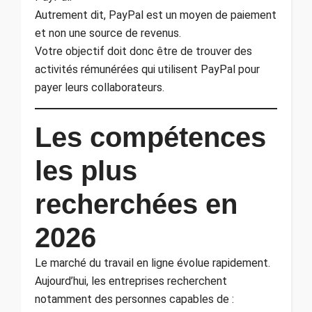
Autrement dit, PayPal est un moyen de paiement
et non une source de revenus.
Votre objectif doit donc être de trouver des
activités rémunérées qui utilisent PayPal pour
payer leurs collaborateurs.
Les compétences
les plus
recherchées en
2026
Le marché du travail en ligne évolue rapidement.
Aujourd’hui, les entreprises recherchent
notamment des personnes capables de :