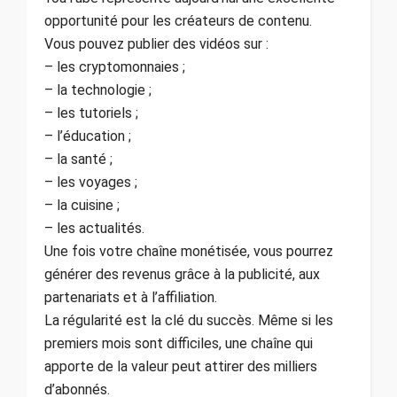
opportunité pour les créateurs de contenu.
Vous pouvez publier des vidéos sur :
– les cryptomonnaies ;
– la technologie ;
– les tutoriels ;
– l’éducation ;
– la santé ;
– les voyages ;
– la cuisine ;
– les actualités.
Une fois votre chaîne monétisée, vous pourrez
générer des revenus grâce à la publicité, aux
partenariats et à l’affiliation.
La régularité est la clé du succès. Même si les
premiers mois sont difficiles, une chaîne qui
apporte de la valeur peut attirer des milliers
d’abonnés.