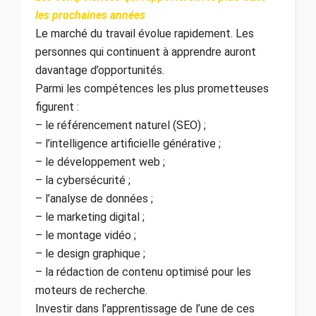
les prochaines années
Le marché du travail évolue rapidement. Les
personnes qui continuent à apprendre auront
davantage d’opportunités.
Parmi les compétences les plus prometteuses
figurent :
– le référencement naturel (SEO) ;
– l’intelligence artificielle générative ;
– le développement web ;
– la cybersécurité ;
– l’analyse de données ;
– le marketing digital ;
– le montage vidéo ;
– le design graphique ;
– la rédaction de contenu optimisé pour les
moteurs de recherche.
Investir dans l’apprentissage de l’une de ces