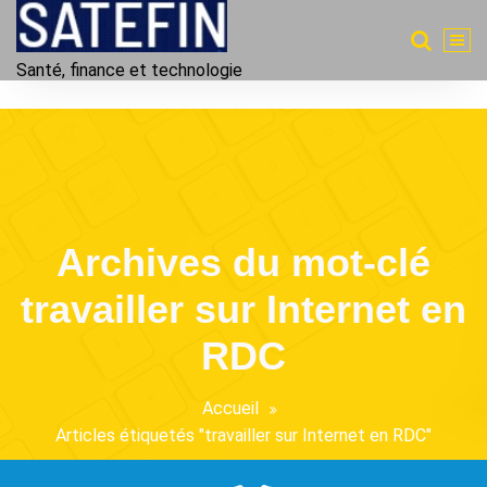
Aller
au
contenu
Santé, finance et technologie
Archives du mot-clé
travailler sur Internet en
RDC
Accueil
Articles étiquetés "travailler sur Internet en RDC"