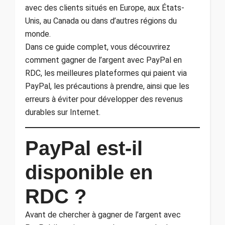
avec des clients situés en Europe, aux États-
Unis, au Canada ou dans d’autres régions du
monde.
Dans ce guide complet, vous découvrirez
comment gagner de l’argent avec PayPal en
RDC, les meilleures plateformes qui paient via
PayPal, les précautions à prendre, ainsi que les
erreurs à éviter pour développer des revenus
durables sur Internet.
PayPal est-il
disponible en
RDC ?
Avant de chercher à gagner de l’argent avec