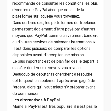
recommandé de consulter les conditions les plus
récentes de PayPal ainsi que celles de la
plateforme sur laquelle vous travaillez.
Dans certains cas, les plateformes de freelance
permettent également d’être payé par d’autres
moyens que PayPal, comme un virement bancaire
ou d’autres services de paiement internationaux.
Il est donc judicieux de comparer les options
disponibles avant d’accepter une mission.
Le plus important est de planifier dès le départ la
manière dont vous recevrez vos revenus.
Beaucoup de débutants cherchent à résoudre
cette question seulement après avoir gagné de
l’argent, alors qu’il vaut mieux s’y préparer avant
de commencer.
Les alternatives à PayPal
Même si PayPal est très populaire, il n’est pas le