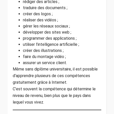
rédiger des articles ;
traduire des documents ;
créer des logos ;
réaliser des vidéos ;
gérer les réseaux sociaux ;
développer des sites web ;
programmer des applications ;
utiliser l’intelligence artificielle ;
créer des illustrations ;
faire du montage vidéo ;
assurer un service client.
Même sans diplôme universitaire, il est possible
d’apprendre plusieurs de ces compétences
gratuitement grâce à Internet.
C’est souvent la compétence qui détermine le
niveau de revenu, bien plus que le pays dans
lequel vous vivez.