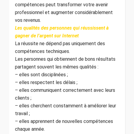
compétences peut transformer votre avenir
professionnel et augmenter considérablement
vos revenus.
Les qualités des personnes qui réussissent à
gagner de l’argent sur Internet
La réussite ne dépend pas uniquement des
compétences techniques.
Les personnes qui obtiennent de bons résultats
partagent souvent les mêmes qualités :
– elles sont disciplinées ;
– elles respectent les délais ;
– elles communiquent correctement avec leurs
clients ;
– elles cherchent constamment à améliorer leur
travail ;
– elles apprennent de nouvelles compétences
chaque année.