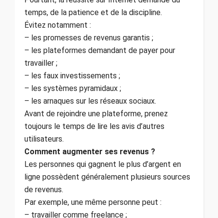
temps, de la patience et de la discipline.
Évitez notamment :
– les promesses de revenus garantis ;
– les plateformes demandant de payer pour
travailler ;
– les faux investissements ;
– les systèmes pyramidaux ;
– les arnaques sur les réseaux sociaux.
Avant de rejoindre une plateforme, prenez
toujours le temps de lire les avis d’autres
utilisateurs.
Comment augmenter ses revenus ?
Les personnes qui gagnent le plus d’argent en
ligne possèdent généralement plusieurs sources
de revenus.
Par exemple, une même personne peut :
– travailler comme freelance ;