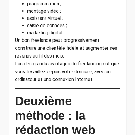
programmation ;
montage vidéo ;
assistant virtuel ;
saisie de données ;
marketing digital.
Un bon freelance peut progressivement
construire une clientèle fidèle et augmenter ses
revenus au fil des mois.
L’un des grands avantages du freelancing est que
vous travaillez depuis votre domicile, avec un
ordinateur et une connexion Internet.
Deuxième
méthode : la
rédaction web