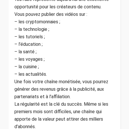
opportunité pour les créateurs de contenu.
Vous pouvez publier des vidéos sur :
– les cryptomonnaies ;
– la technologie ;
– les tutoriels ;
– l’éducation ;
– la santé ;
– les voyages ;
– la cuisine ;
– les actualités.
Une fois votre chaîne monétisée, vous pourrez
générer des revenus grâce à la publicité, aux
partenariats et à l’affiliation.
La régularité est la clé du succès. Même si les
premiers mois sont difficiles, une chaîne qui
apporte de la valeur peut attirer des milliers
d’abonnés.