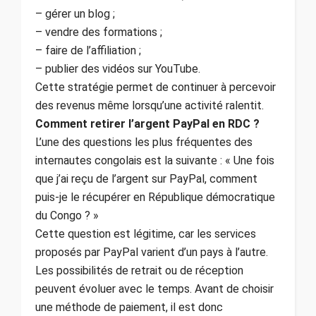
– gérer un blog ;
– vendre des formations ;
– faire de l’affiliation ;
– publier des vidéos sur YouTube.
Cette stratégie permet de continuer à percevoir
des revenus même lorsqu’une activité ralentit.
Comment retirer l’argent PayPal en RDC ?
L’une des questions les plus fréquentes des
internautes congolais est la suivante : « Une fois
que j’ai reçu de l’argent sur PayPal, comment
puis-je le récupérer en République démocratique
du Congo ? »
Cette question est légitime, car les services
proposés par PayPal varient d’un pays à l’autre.
Les possibilités de retrait ou de réception
peuvent évoluer avec le temps. Avant de choisir
une méthode de paiement, il est donc