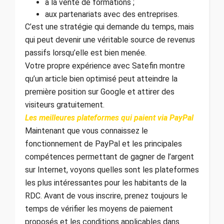
à la vente de formations ;
aux partenariats avec des entreprises.
C’est une stratégie qui demande du temps, mais
qui peut devenir une véritable source de revenus
passifs lorsqu’elle est bien menée.
Votre propre expérience avec Satefin montre
qu’un article bien optimisé peut atteindre la
première position sur Google et attirer des
visiteurs gratuitement.
Les meilleures plateformes qui paient via PayPal
Maintenant que vous connaissez le
fonctionnement de PayPal et les principales
compétences permettant de gagner de l’argent
sur Internet, voyons quelles sont les plateformes
les plus intéressantes pour les habitants de la
RDC. Avant de vous inscrire, prenez toujours le
temps de vérifier les moyens de paiement
proposés et les conditions applicables dans