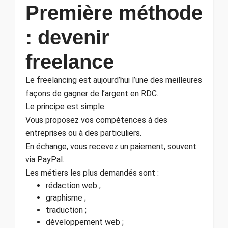
Première méthode
: devenir
freelance
Le freelancing est aujourd’hui l’une des meilleures
façons de gagner de l’argent en RDC.
Le principe est simple.
Vous proposez vos compétences à des
entreprises ou à des particuliers.
En échange, vous recevez un paiement, souvent
via PayPal.
Les métiers les plus demandés sont :
rédaction web ;
graphisme ;
traduction ;
développement web ;