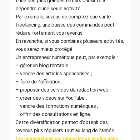
L’une des plus grandes erreurs consiste à
dépendre d’une seule activité.
Par exemple, si vous ne comptez que sur le
freelancing, une baisse des commandes peut
réduire fortement vos revenus.
En revanche, si vous combinez plusieurs activités,
vous serez mieux protégé.
Un entrepreneur numérique peut, par exemple :
– gérer un blog rentable ;
– vendre des articles sponsorisés ;
– faire de l’affiliation ;
– proposer des services de rédaction web ;
– créer des vidéos sur YouTube ;
– vendre des formations numériques ;
– offrir des consultations en ligne.
Cette diversification permet d’obtenir des
revenus plus réguliers tout au long de l’année.
Les compétences qui rapporteront le plus dans