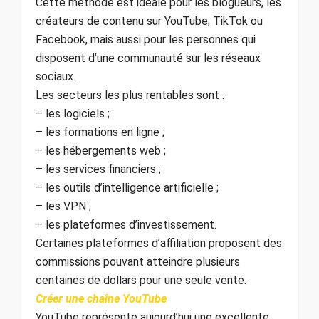
Cette méthode est idéale pour les blogueurs, les
créateurs de contenu sur YouTube, TikTok ou
Facebook, mais aussi pour les personnes qui
disposent d’une communauté sur les réseaux
sociaux.
Les secteurs les plus rentables sont :
– les logiciels ;
– les formations en ligne ;
– les hébergements web ;
– les services financiers ;
– les outils d’intelligence artificielle ;
– les VPN ;
– les plateformes d’investissement.
Certaines plateformes d’affiliation proposent des
commissions pouvant atteindre plusieurs
centaines de dollars pour une seule vente.
Créer une chaîne YouTube
YouTube représente aujourd’hui une excellente