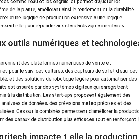
urces comme l’eau et les engrais, et permet d’ajuster les
me de la plante, améliorant ainsi le rendement et la durabilité.
igrer d’une logique de production extensive à une logique
, essentielle pour répondre aux standards agroalimentaires
ux outils numériques et technologie
mprennent des plateformes numériques de vente et
es pour le suivi des cultures, des capteurs de sol et d’eau, des
iblé, et des solutions de robotique légère pour automatiser des
uits est assurée par des systèmes digitaux qui enregistrent
mis à la distribution. Les start-ups proposent également des
s analyses de données, des prévisions météo précises et des
isées. Ces outils combinés permettent d’améliorer la productio
rir des canaux de distribution plus efficaces tout en renforçant 
ritech impacte-t-elle la production