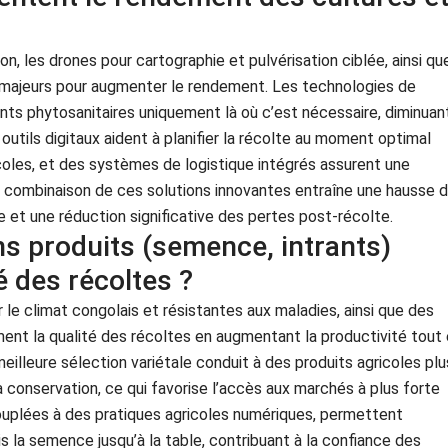
ion, les drones pour cartographie et pulvérisation ciblée, ainsi qu
 majeurs pour augmenter le rendement. Les technologies de
ants phytosanitaires uniquement là où c’est nécessaire, diminuan
outils digitaux aident à planifier la récolte au moment optimal
icoles, et des systèmes de logistique intégrés assurent une
 La combinaison de ces solutions innovantes entraîne une hausse 
e et une réduction significative des pertes post-récolte.
s produits (semence, intrants)
é des récoltes ?
e climat congolais et résistantes aux maladies, ainsi que des
rment la qualité des récoltes en augmentant la productivité tout
meilleure sélection variétale conduit à des produits agricoles plu
a conservation, ce qui favorise l’accès aux marchés à plus forte
couplées à des pratiques agricoles numériques, permettent
is la semence jusqu’à la table, contribuant à la confiance des