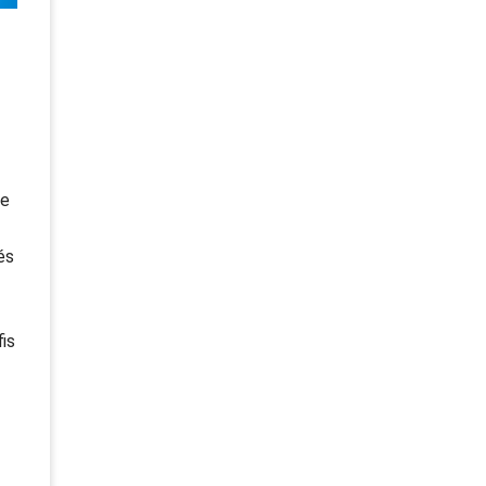
ue
és
is