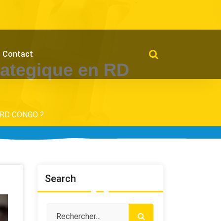
Contact
trategique en RD
en RD CONGO ?
Search