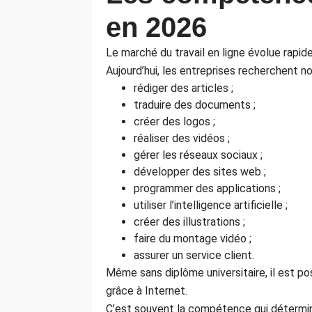
en 2026
Le marché du travail en ligne évolue rapid
Aujourd’hui, les entreprises recherchent
rédiger des articles ;
traduire des documents ;
créer des logos ;
réaliser des vidéos ;
gérer les réseaux sociaux ;
développer des sites web ;
programmer des applications ;
utiliser l’intelligence artificielle ;
créer des illustrations ;
faire du montage vidéo ;
assurer un service client.
Même sans diplôme universitaire, il est 
grâce à Internet.
C’est souvent la compétence qui détermine