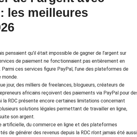
 les meilleures
026
pensaient qu’il était impossible de gagner de l’argent sur
ervices de paiement ne fonctionnaient pas entièrement en
Parmi ces services figure PayPal, l’une des plateformes de
le monde.
ue jour, des milliers de freelances, blogueurs, créateurs de
epreneurs africains reçoivent des paiements via PayPal pour de
si la RDC présente encore certaines limitations concernant
i plusieurs solutions légales permettant de travailler en ligne,
suite son argent.
nce artificielle, du commerce en ligne et des plateformes
ités de générer des revenus depuis la RDC n’ont jamais été aussi