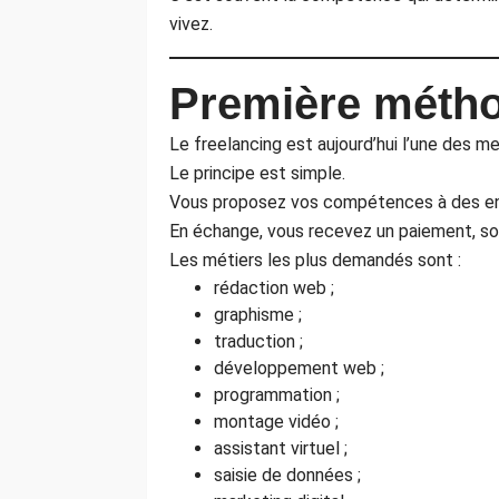
vivez.
Première méthod
Le freelancing est aujourd’hui l’une des m
Le principe est simple.
Vous proposez vos compétences à des entr
En échange, vous recevez un paiement, so
Les métiers les plus demandés sont :
rédaction web ;
graphisme ;
traduction ;
développement web ;
programmation ;
montage vidéo ;
assistant virtuel ;
saisie de données ;