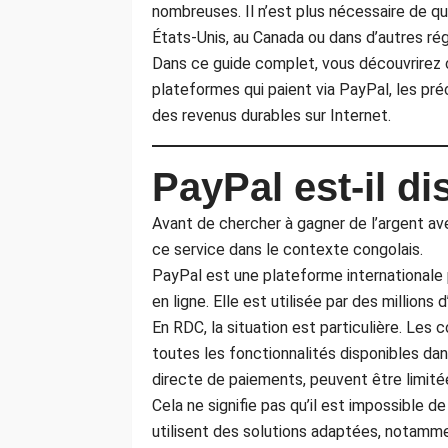
nombreuses. Il n’est plus nécessaire de qui
États-Unis, au Canada ou dans d’autres ré
Dans ce guide complet, vous découvrirez 
plateformes qui paient via PayPal, les préc
des revenus durables sur Internet.
PayPal est-il d
Avant de chercher à gagner de l’argent a
ce service dans le contexte congolais.
PayPal est une plateforme internationale
en ligne. Elle est utilisée par des millions
En RDC, la situation est particulière. Le
toutes les fonctionnalités disponibles da
directe de paiements, peuvent être limitée
Cela ne signifie pas qu’il est impossible d
utilisent des solutions adaptées, notamme