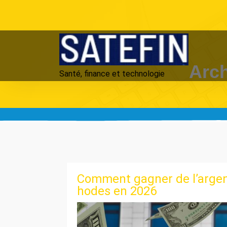
Aller
au
contenu
Arch
Santé, finance et technologie
Comment gagner de l’argent
hodes en 2026