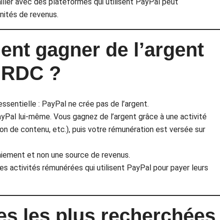
iller avec des plateformes qui utilisent PayPal peut
ités de revenus.
ent gagner de l’argent
 RDC ?
sentielle : PayPal ne crée pas de l’argent.
yPal lui-même. Vous gagnez de l’argent grâce à une activité
éation de contenu, etc.), puis votre rémunération est versée sur
iement et non une source de revenus.
es activités rémunérées qui utilisent PayPal pour payer leurs
s les plus recherchées